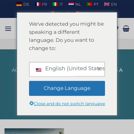
Passer
DE
FR
IT
NL
PT
EN
au
EN_US
DA
contenu
We've detected you might be
speaking a different
language. Do you want to
PARLER SUR WHATSAPP
change to:
English (United States)
ACCUEIL
/
PRODUITS IDENTIFIÉS “DRIVING A
BUGGY IBIZA”
FILTRER
Change Language
Close and do not switch language