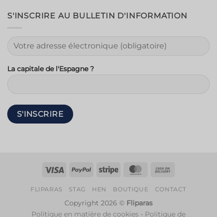
S'INSCRIRE AU BULLETIN D'INFORMATION
La capitale de l'Espagne ?
Visa
PayPal
Rayure
MasterCard
Contre
remboursem
FLIPARAS
STAG
HEN
BOUTIQUE
CONTACT
Copyright 2026 ©
Fliparas
Politique en matière de cookies
-
Politique de