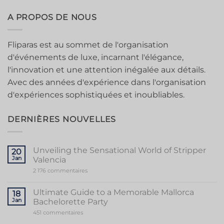
A PROPOS DE NOUS
Fliparas est au sommet de l'organisation
d'événements de luxe, incarnant l'élégance,
l'innovation et une attention inégalée aux détails.
Avec des années d'expérience dans l'organisation
d'expériences sophistiquées et inoubliables.
DERNIÈRES NOUVELLES
Unveiling the Sensational World of Stripper
20
Jan
Valencia
sur
2 176 commentaires
Unveiling
the
Sensational
Ultimate Guide to a Memorable Mallorca
18
World
Jan
Bachelorette Party
of
Stripper
sur
451 commentaires
Valencia
Ultimate