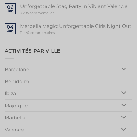
Guide
to
Unforgettable Stag Party in Vibrant Valencia
06
a
Jan
Memorable
sur
3 295 commentaires
Mallorca
Unforgettable
Bachelorette
Stag
Party
Party
Marbella Magic: Unforgettable Girls Night Out
04
in
Jan
Vibrant
sur
11 447 commentaires
Valencia
Marbella
Magic:
Unforgettable
Girls
ACTIVITÉS PAR VILLE
Night
Out
Barcelone
Benidorm
Ibiza
Majorque
Marbella
Valence