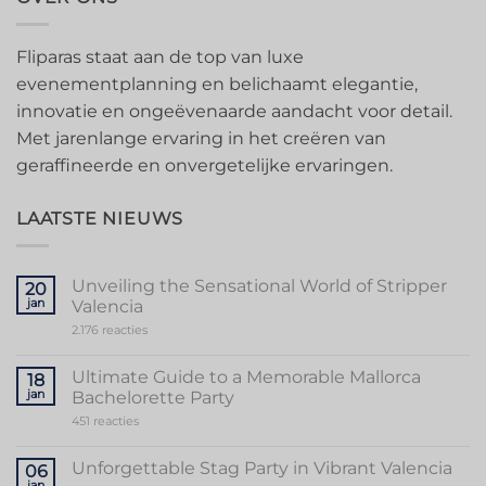
Fliparas staat aan de top van luxe
evenementplanning en belichaamt elegantie,
innovatie en ongeëvenaarde aandacht voor detail.
Met jarenlange ervaring in het creëren van
geraffineerde en onvergetelijke ervaringen.
LAATSTE NIEUWS
Unveiling the Sensational World of Stripper
20
jan
Valencia
op
2.176 reacties
Unveiling
the
Sensational
Ultimate Guide to a Memorable Mallorca
18
World
jan
Bachelorette Party
of
Stripper
op
451 reacties
Valencia
Ultimate
Guide
to
Unforgettable Stag Party in Vibrant Valencia
06
a
jan