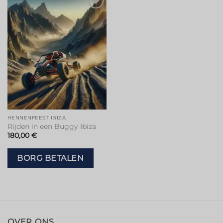
Toevoegen
aan
verlanglijstje
HENNENFEEST IBIZA
Rijden in een Buggy Ibiza
180,00
€
BORG BETALEN
OVER ONS