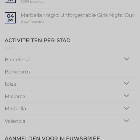
Memorable
op
3.295 reacties
Mallorca
Unforgettable
Bachelorette
Stag
Party
Party
Marbella Magic: Unforgettable Girls Night Out
04
in
jan
Vibrant
op
11.447 reacties
Valencia
Marbella
Magic:
Unforgettable
Girls
ACTIVITEITEN PER STAD
Night
Out
Barcelona
Benidorm
Ibiza
Mallorca
Marbella
Valencia
AANMELDEN VOOR NIEUWSBRIEF