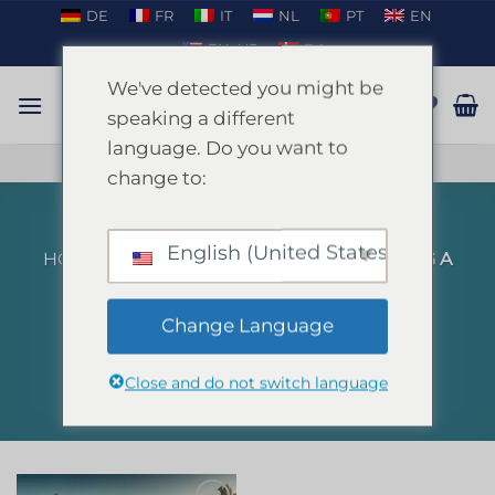
Ga
DE
FR
IT
NL
PT
EN
naar
EN_US
DA
inhoud
We've detected you might be
speaking a different
language. Do you want to
PRATEN OP WHATSAPP
change to:
English (United States)
HOME
/
PRODUCTEN GETAGGED “DRIVING A
BUGGY IBIZA”
FILTER
Change Language
Close and do not switch language