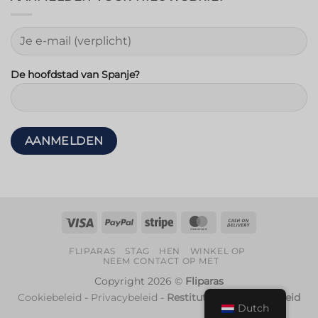
De hoofdstad van Spanje?
Visa
PayPal
Streep
MasterCard
Rembours
FLIPARAS
STAG
HEN
WINKEL OP
NEEM CONTACT OP MET
Copyright 2026 ©
Fliparas
Cookiebeleid
-
Privacybeleid
-
Restitutie- en Retourbeleid
Dutch