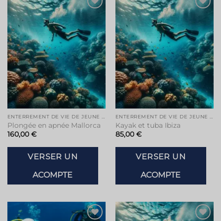
Ajouter
Ajouter
à la liste
à la liste
de
de
souhaits
souhaits
ENTERREMENT DE VIE DE JEUNE FILLE À MAJORQUE
ENTERREMENT DE VIE DE JEUNE FILLE À IBIZA
Plongée en apnée Mallorca
Kayak et tuba Ibiza
160,00
€
85,00
€
VERSER UN
VERSER UN
ACOMPTE
ACOMPTE