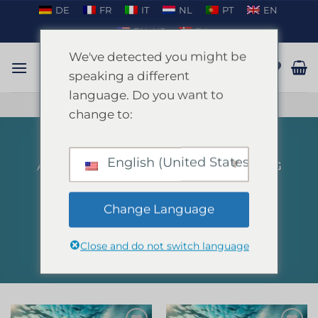
Passer
DE
FR
IT
NL
PT
EN
au
EN_US
DA
contenu
We've detected you might be
speaking a different
language. Do you want to
PARLER SUR WHATSAPP
change to:
English (United States)
ACCUEIL
/
PRODUITS IDENTIFIÉS “DIVING
SNORKELLING”
FILTRER
Change Language
Close and do not switch language