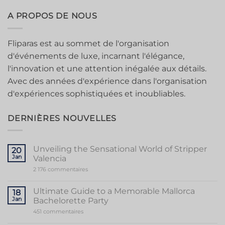
A PROPOS DE NOUS
Fliparas est au sommet de l'organisation
d'événements de luxe, incarnant l'élégance,
l'innovation et une attention inégalée aux détails.
Avec des années d'expérience dans l'organisation
d'expériences sophistiquées et inoubliables.
DERNIÈRES NOUVELLES
Unveiling the Sensational World of Stripper
20
Jan
Valencia
sur
2 176 commentaires
Unveiling
the
Sensational
Ultimate Guide to a Memorable Mallorca
18
World
Jan
Bachelorette Party
of
Stripper
sur
451 commentaires
Valencia
Ultimate
Guide