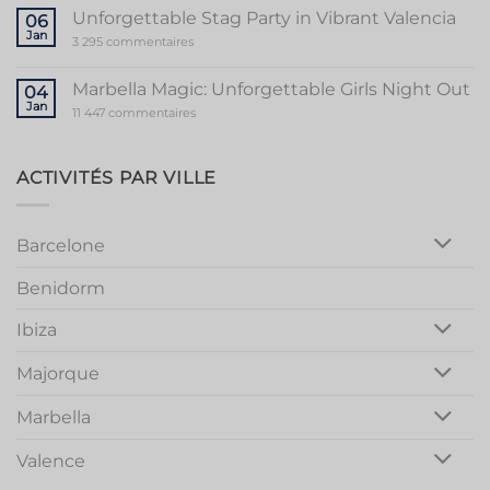
to
Unforgettable Stag Party in Vibrant Valencia
06
a
Jan
Memorable
sur
3 295 commentaires
Mallorca
Unforgettable
Bachelorette
Stag
Party
Party
Marbella Magic: Unforgettable Girls Night Out
04
in
Jan
Vibrant
sur
11 447 commentaires
Valencia
Marbella
Magic:
Unforgettable
Girls
ACTIVITÉS PAR VILLE
Night
Out
Barcelone
Benidorm
Ibiza
Majorque
Marbella
Valence