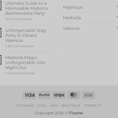
Sensational
Ultimate Guide to a
World
Majorque
Memorable Mallorca
of
Stripper
Bachelorette Party
Valencia
Marbella
sur
451 commentaires
Ultimate
Guide
Valence
to
Unforgettable Stag
a
Party in Vibrant
Memorable
Mallorca
Valencia
Bachelorette
sur
3 295 commentaires
Party
Unforgettable
Stag
Party
Marbella Magic:
in
Unforgettable Girls
Vibrant
Valencia
Night Out
sur
11 447 commentaires
Marbella
Magic:
Unforgettable
Girls
Night
Out
Visa
PayPal
Rayure
MasterCard
Contre
remboursem
FLIPARAS
STAG
HEN
BOUTIQUE
CONTACT
Copyright 2026 ©
Fliparas