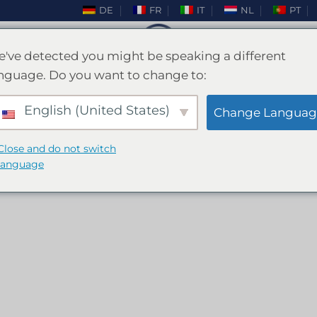
DE
FR
IT
NL
PT
've detected you might be speaking a different
nguage. Do you want to change to:
EIL
/
PRODUITS IDENTIFIÉS “ARCHERY TAG VALE
English (United States)
FILTRER
Change Languag
Close and do not switch
language