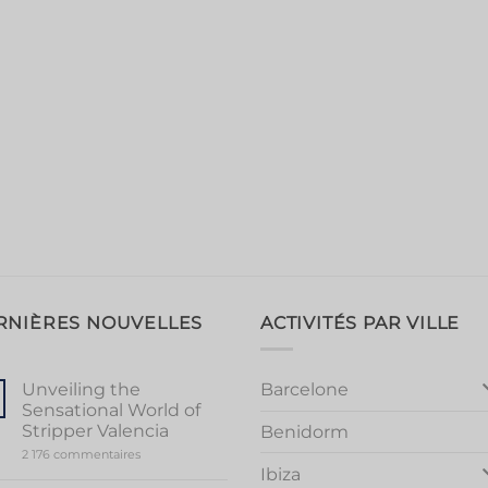
RNIÈRES NOUVELLES
ACTIVITÉS PAR VILLE
Barcelone
Unveiling the
Sensational World of
Stripper Valencia
Benidorm
sur
2 176 commentaires
Unveiling
Ibiza
the