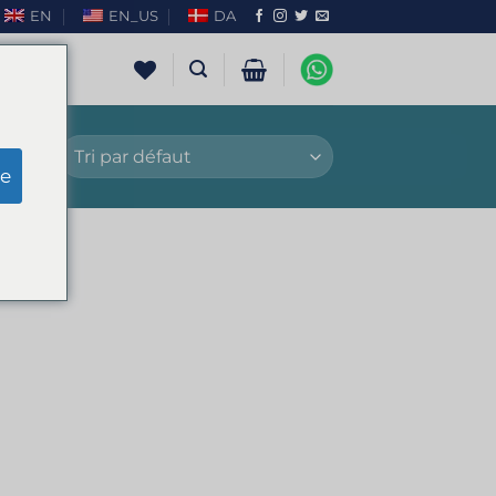
EN
EN_US
DA
NCIA”
e