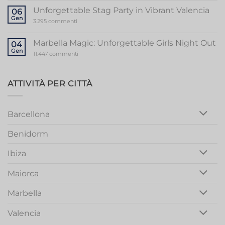
Guide
to
Unforgettable Stag Party in Vibrant Valencia
06
a
Gen
Memorable
su
3.295 commenti
Mallorca
Unforgettable
Bachelorette
Stag
Party
Party
Marbella Magic: Unforgettable Girls Night Out
04
in
Gen
Vibrant
su
11.447 commenti
Valencia
Marbella
Magic:
Unforgettable
Girls
ATTIVITÀ PER CITTÀ
Night
Out
Barcellona
Benidorm
Ibiza
Maiorca
Marbella
Valencia