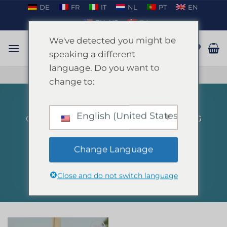
Salta
DE
FR
IT
NL
PT
EN
ai
EN_US
DA
contenuti
We've detected you might be
speaking a different
language. Do you want to
PARLARE SU WHATSAPP
change to:
English (United States)
CASA
/
PRODOTTI TAGGATI “ARCHERY TAG
VALENCIA”
FILTRA
Change Language
Close and do not switch language