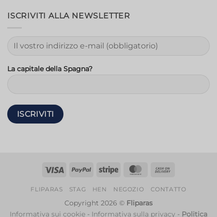
ISCRIVITI ALLA NEWSLETTER
La capitale della Spagna?
Visto
PayPal
Striscia
MasterCard
Contanti
alla
FLIPARAS
STAG
HEN
NEGOZIO
CONTATTO
consegna
Copyright 2026 ©
Fliparas
Informativa sui cookie
-
Informativa sulla privacy
-
Politica