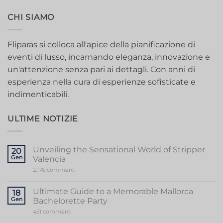
CHI SIAMO
Fliparas si colloca all'apice della pianificazione di
eventi di lusso, incarnando eleganza, innovazione e
un'attenzione senza pari ai dettagli. Con anni di
esperienza nella cura di esperienze sofisticate e
indimenticabili.
ULTIME NOTIZIE
Unveiling the Sensational World of Stripper
20
Gen
Valencia
su
2.176 commenti
Unveiling
the
Sensational
Ultimate Guide to a Memorable Mallorca
18
World
Gen
Bachelorette Party
of
Stripper
su
451 commenti
Valencia
Ultimate