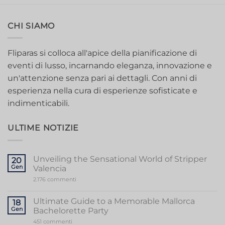
CHI SIAMO
Fliparas si colloca all'apice della pianificazione di
eventi di lusso, incarnando eleganza, innovazione e
un'attenzione senza pari ai dettagli. Con anni di
esperienza nella cura di esperienze sofisticate e
indimenticabili.
ULTIME NOTIZIE
Unveiling the Sensational World of Stripper
20
Gen
Valencia
su
2.176 commenti
Unveiling
the
Sensational
Ultimate Guide to a Memorable Mallorca
18
World
Gen
Bachelorette Party
of
Stripper
su
451 commenti
Valencia