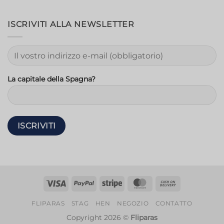
ISCRIVITI ALLA NEWSLETTER
La capitale della Spagna?
Visto
PayPal
Striscia
MasterCard
Contanti
alla
FLIPARAS
STAG
HEN
NEGOZIO
CONTATTO
consegna
Copyright 2026 ©
Fliparas