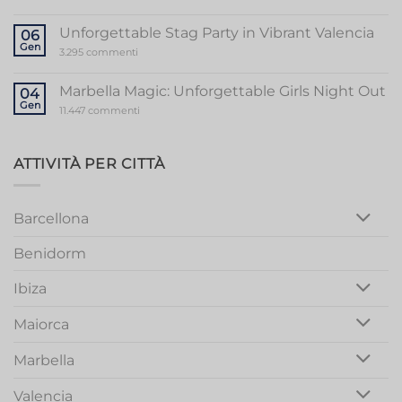
Ultimate
Guide
to
Unforgettable Stag Party in Vibrant Valencia
06
a
Gen
Memorable
su
3.295 commenti
Mallorca
Unforgettable
Bachelorette
Stag
Party
Party
Marbella Magic: Unforgettable Girls Night Out
04
in
Gen
Vibrant
su
11.447 commenti
Valencia
Marbella
Magic:
Unforgettable
Girls
ATTIVITÀ PER CITTÀ
Night
Out
Barcellona
Benidorm
Ibiza
Maiorca
Marbella
Valencia