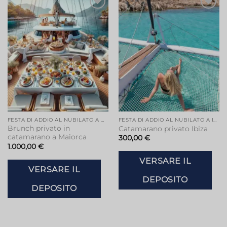
FESTA DI ADDIO AL NUBILATO A MAIORCA
FESTA DI ADDIO AL NUBILATO A IBIZA
Brunch privato in
Catamarano privato Ibiza
catamarano a Maiorca
300,00
€
1.000,00
€
VERSARE IL
VERSARE IL
DEPOSITO
DEPOSITO