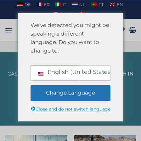
Salta
DE
FR
IT
NL
PT
EN
ai
EN_US
DA
contenuti
We've detected you might be
speaking a different
language. Do you want to
PARLARE SU WHATSAPP
change to:
English (United States)
CASA
/
PRODOTTI TAGGATI “PRIVATE BRUNCH IN
CATAMARAN”
FILTRA
Change Language
Close and do not switch language