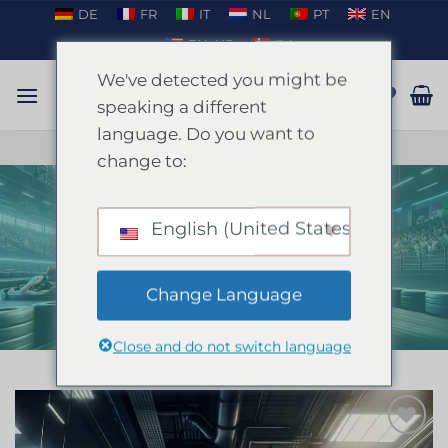
Ga
DE
FR
IT
NL
PT
EN
naar
EN_US
DA
inhoud
We've detected you might be
speaking a different
language. Do you want to
PRATEN OP WHATSAPP
change to:
English (United States)
Indoor karten Ibiza
HOME
/
IBIZA
/
HENNENFEEST IBIZA
Change Language
Close and do not switch language