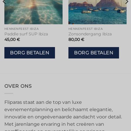
HENNENFEEST IBIZA
HENNENFEEST IBIZA
Paddle surf SUP Ibiza
Zonsondergang Ibiza
45,00
€
80,00
€
BORG BETALEN
BORG BETALEN
OVER ONS
Fliparas staat aan de top van luxe
evenementplanning en belichaamt elegantie,
innovatie en ongeëvenaarde aandacht voor detail.
Met jarenlange ervaring in het creëren van