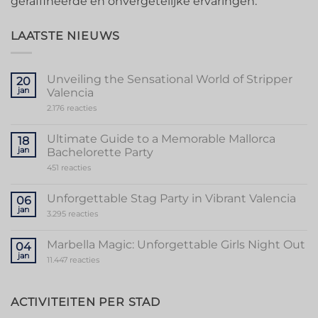
geraffineerde en onvergetelijke ervaringen.
LAATSTE NIEUWS
Unveiling the Sensational World of Stripper
20
jan
Valencia
op
2.176 reacties
Unveiling
the
Sensational
Ultimate Guide to a Memorable Mallorca
18
World
jan
Bachelorette Party
of
Stripper
op
451 reacties
Valencia
Ultimate
Guide
to
Unforgettable Stag Party in Vibrant Valencia
06
a
jan
Memorable
op
3.295 reacties
Mallorca
Unforgettable
Bachelorette
Stag
Party
Party
Marbella Magic: Unforgettable Girls Night Out
04
in
jan
Vibrant
op
11.447 reacties
Valencia
Marbella
Magic:
Unforgettable
Girls
ACTIVITEITEN PER STAD
Night
Out