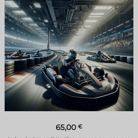
Toevoegen
aan
verlanglijstje
65,00
€