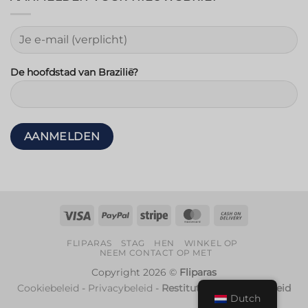
De hoofdstad van Brazilië?
Visa
PayPal
Streep
MasterCard
Rembours
FLIPARAS
STAG
HEN
WINKEL OP
NEEM CONTACT OP MET
Copyright 2026 ©
Fliparas
Cookiebeleid
-
Privacybeleid
-
Restitutie- en Retourbeleid
Dutch