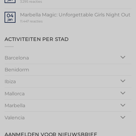
Memorable
op
3.295 reacties
Mallorca
Unforgettable
Bachelorette
Stag
Party
Party
Marbella Magic: Unforgettable Girls Night Out
04
in
jan
Vibrant
op
11.447 reacties
Valencia
Marbella
Magic:
Unforgettable
Girls
ACTIVITEITEN PER STAD
Night
Out
Barcelona
Benidorm
Ibiza
Mallorca
Marbella
Valencia
AANMELDEN VOOR NIEUWSBRIEF