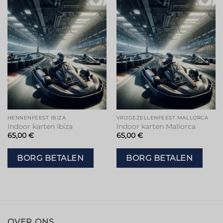
HENNENFEEST IBIZA
VRIJGEZELLENFEEST MALLORCA
Indoor karten Ibiza
Indoor karten Mallorca
65,00
€
65,00
€
BORG BETALEN
BORG BETALEN
OVER ONS