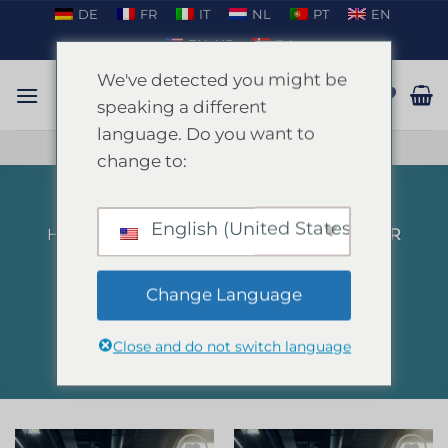
Ga
DE
FR
IT
NL
PT
EN
naar
EN_US
DA
inhoud
We've detected you might be
speaking a different
language. Do you want to
PRATEN OP WHATSAPP
change to:
English (United States)
HOME
/
PRODUCTEN GETAGGED “INDOOR
KARTING”
FILTER
Change Language
Close and do not switch language