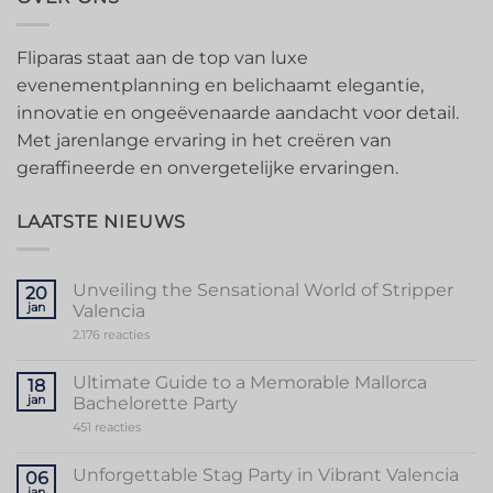
Fliparas staat aan de top van luxe
evenementplanning en belichaamt elegantie,
innovatie en ongeëvenaarde aandacht voor detail.
Met jarenlange ervaring in het creëren van
geraffineerde en onvergetelijke ervaringen.
LAATSTE NIEUWS
Unveiling the Sensational World of Stripper
20
jan
Valencia
op
2.176 reacties
Unveiling
the
Sensational
Ultimate Guide to a Memorable Mallorca
18
World
jan
Bachelorette Party
of
Stripper
op
451 reacties
Valencia
Ultimate
Guide
to
Unforgettable Stag Party in Vibrant Valencia
06
a
jan