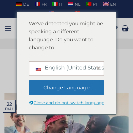
Fortsæt
DE
FR
IT
NL
PT
EN
til
EN_US
DA
indhold
We've detected you might be
speaking a different
language. Do you want to
TAL PÅ WHATSAPP
change to:
BLOG
Barcelona Stag Do
English (United States)
UDGIVET DEN
MARTS 22, 2024
AF
ENKI
Change Language
Close and do not switch language
22
mar