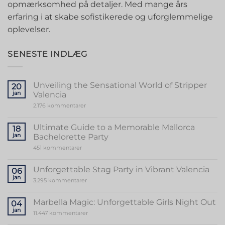
opmærksomhed på detaljer. Med mange års
erfaring i at skabe sofistikerede og uforglemmelige
oplevelser.
SENESTE INDLÆG
Unveiling the Sensational World of Stripper
20
jan
Valencia
til
2.176 kommentarer
Unveiling
the
Sensational
Ultimate Guide to a Memorable Mallorca
18
World
jan
Bachelorette Party
of
Stripper
til
451 kommentarer
Valencia
Ultimate
Guide
to
Unforgettable Stag Party in Vibrant Valencia
06
a
jan
Memorable
til
3.295 kommentarer
Mallorca
Unforgettable
Bachelorette
Stag
Party
Party
Marbella Magic: Unforgettable Girls Night Out
04
in
jan
Vibrant
til
11.447 kommentarer
Valencia
Marbella