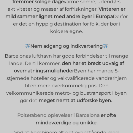
fremmer solrige dage
varme somre, udendørs
aktiviteter og masser af forfriskninger.
Vinteren er
mild sammenlignet med andre byer i Europa
Derfor
er det en hyppig destination for folk, der bor i
koldere egne.
Nem adgang og indkvartering
Barcelonas lufthavn har gode forbindelser til mange
lande. Dertil kommer,
den har et bredt udvalg af
overnatningsmuligheder
Byen har mange 5-
stjernede hoteller og velkvalificerede vandrerhjem
til en mere overkommelig pris. Den
velkommunikerede metro- og bustransport i byen
gør det
meget nemt at udforske byen.
Polterabend
oplevelser i Barcelona
er ofte
mindeværdige og unikke.
Ved at kombinere alt det ovenstående med