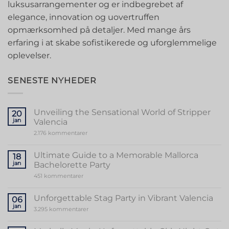
luksusarrangementer og er indbegrebet af
elegance, innovation og uovertruffen
opmærksomhed på detaljer. Med mange års
erfaring i at skabe sofistikerede og uforglemmelige
oplevelser.
SENESTE NYHEDER
Unveiling the Sensational World of Stripper
20
jan
Valencia
til
2.176 kommentarer
Unveiling
the
Sensational
Ultimate Guide to a Memorable Mallorca
18
World
jan
Bachelorette Party
of
Stripper
til
451 kommentarer
Valencia
Ultimate
Guide
to
Unforgettable Stag Party in Vibrant Valencia
06
a
jan
Memorable
til
3.295 kommentarer
Mallorca
Unforgettable
Bachelorette
Stag
Party
Party