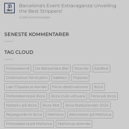
Magic:
Unforgettable
Barcelona’s Event Extravaganza: Unveiling
31
Girls
dec
the Best Strippers!
Night
Out
til
4.246 kommentarer
Barcelona’s
Event
Extravaganza:
Unveiling
SENESTE KOMMENTARER
the
Best
Strippers!
TAG CLOUD
Polterabend
De Baleariske Øer
Strande
bådfest
Destination for klubliv
køkken
Fliparas
Lær Fliparas at kende
Ferie-destinationer
Ibiza
Polterabend på Ibiza
ibiza club ushuaia
Ferie på Ibiza
Natteliv på Ibiza
ibiza-fest
ibiza festkalender 2024
Rejseguide til Ibiza
Mallorca
Aktiviteter på Mallorca
Polterabend på Mallorca
Mallorcas strande