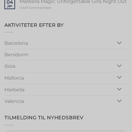
Marbella Magic: Unforgettable Girls Night Out
04
in
jan
Vibrant
til
11.447 kommentarer
Valencia
Marbella
Magic:
Unforgettable
Girls
AKTIVITETER EFTER BY
Night
Out
Barcelona
Benidorm
Ibiza
Mallorca
Marbella
Valencia
TILMELDING TIL NYHEDSBREV