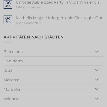
to
Unforgettable Stag Party in Vibrant Valencia
06
a
Jan.
Memorable
zu
3.295 Kommentare
Mallorca
Unforgettable
Bachelorette
Stag
Party
Party
Marbella Magic: Unforgettable Girls Night Out
04
in
Jan.
Vibrant
zu
11.447 Kommentare
Valencia
Marbella
Magic:
Unforgettable
Girls
AKTIVITÄTEN NACH STÄDTEN
Night
Out
Barcelona
Benidorm
Ibiza
Mallorca
Marbella
Valencia