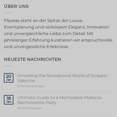
ÜBER UNS
Fliparas steht an der Spitze der Luxus-
Eventplanung und verkörpert Eleganz, Innovation
und unvergleichliche Liebe zum Detail. Mit
jahrelanger Erfahrung kuratieren wir anspruchsvolle
und unvergessliche Erlebnisse.
NEUESTE NACHRICHTEN
Unveiling the Sensational World of Stripper
20
Jan.
Valencia
zu
2.176 Kommentare
Unveiling
the
Sensational
Ultimate Guide to a Memorable Mallorca
18
World
Jan.
Bachelorette Party
of
Stripper
zu
451 Kommentare
Valencia
Ultimate
Guide