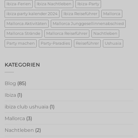
Ibiza-Ferien
Ibiza Nachtleben
Ibiza-Party
ibiza party kalender 2024
Ibiza Reiseführer
Mallorca
Mallorca Aktivitäten
Mallorca Junggesellinnenabschied
Mallorca Strände
Mallorca Reiseführer
Nachtleben
Party machen
Party-Paradies
Reiseführer
Ushuaia
KATEGORIEN
Blog
(85)
Ibiza
(1)
ibiza club ushuaia
(1)
Mallorca
(3)
Nachtleben
(2)