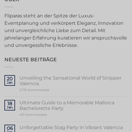
Fliparas steht an der Spitze der Luxus-
Eventplanung und verkörpert Eleganz, Innovation
und unvergleichliche Liebe zum Detail. Mit
jahrelanger Erfahrung kuratieren wir anspruchsvolle
und unvergessliche Erlebnisse.
NEUESTE BEITRÄGE
Unveiling the Sensational World of Stripper
20
Jan.
Valencia
zu
2.176 Kommentare
Unveiling
the
Sensational
Ultimate Guide to a Memorable Mallorca
18
World
Jan.
Bachelorette Party
of
Stripper
zu
451 Kommentare
Valencia
Ultimate
Guide
to
Unforgettable Stag Party in Vibrant Valencia
06
a
Jan.