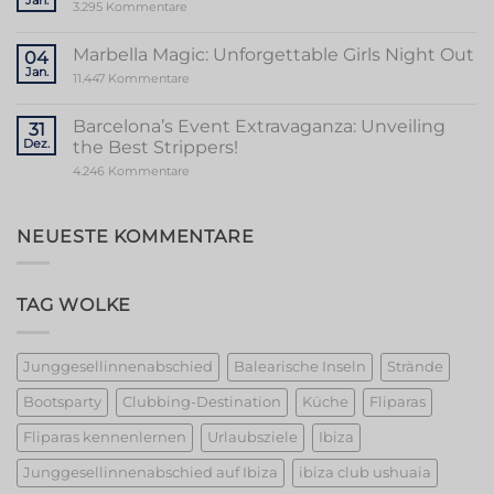
Memorable
zu
3.295 Kommentare
Mallorca
Unforgettable
Bachelorette
Stag
Party
Party
Marbella Magic: Unforgettable Girls Night Out
04
in
Jan.
Vibrant
zu
11.447 Kommentare
Valencia
Marbella
Magic:
Unforgettable
Barcelona’s Event Extravaganza: Unveiling
31
Girls
Dez.
the Best Strippers!
Night
Out
zu
4.246 Kommentare
Barcelona’s
Event
Extravaganza:
Unveiling
NEUESTE KOMMENTARE
the
Best
Strippers!
TAG WOLKE
Junggesellinnenabschied
Balearische Inseln
Strände
Bootsparty
Clubbing-Destination
Küche
Fliparas
Fliparas kennenlernen
Urlaubsziele
Ibiza
Junggesellinnenabschied auf Ibiza
ibiza club ushuaia