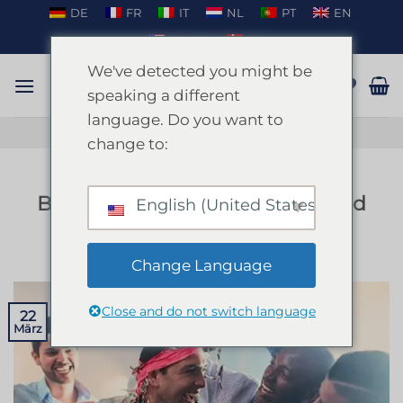
Zum
DE
FR
IT
NL
PT
EN
Inhalt
EN_US
DA
springen
We've detected you might be
speaking a different
language. Do you want to
GESPRÄCH AUF WHATSAPP
change to:
BLOG
Barcelona Junggesellenabschied
English (United States)
VERÖFFENTLICHT AM
MÄRZ 22, 2024
VON
ENKI
Change Language
Close and do not switch language
22
März